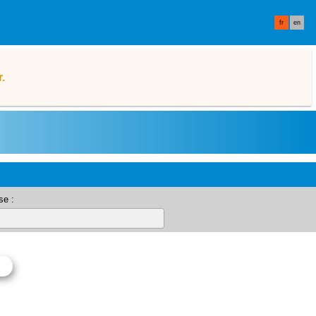
fr
en
.
se :