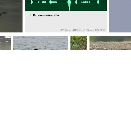
Faucon crécerelle
320 Kbits/s, 44100 Hz, jS, 29 sec - 1194.31 Kb