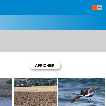
fr
en