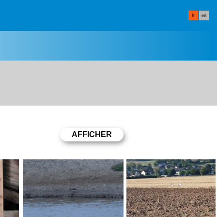
fr
en