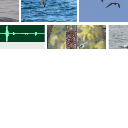
320 Kbits/s, 44100 Hz, jS, 29 sec - 1194.31 Kb