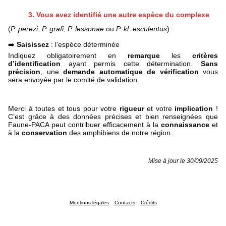
3.
Vous avez identifié une autre espèce du complexe
(
P. perezi
,
P. grafi
,
P. lessonae
ou
P. kl. esculentus
) :
➡️
Saisissez
: l’espèce déterminée
Indiquez obligatoirement en
remarque
les
critères
d’identification
ayant permis cette détermination.
Sans
précision
, une
demande automatique de vérification
vous
sera envoyée par le comité de validation.
Merci à toutes et tous pour votre
rigueur
et votre
implication
!
C’est grâce à des données précises et bien renseignées que
Faune-PACA peut contribuer efficacement à la
connaissance
et
à la
conservation
des amphibiens de notre région.
Mise à jour le 30/09/2025
Mentions légales
Contacts
Crédits