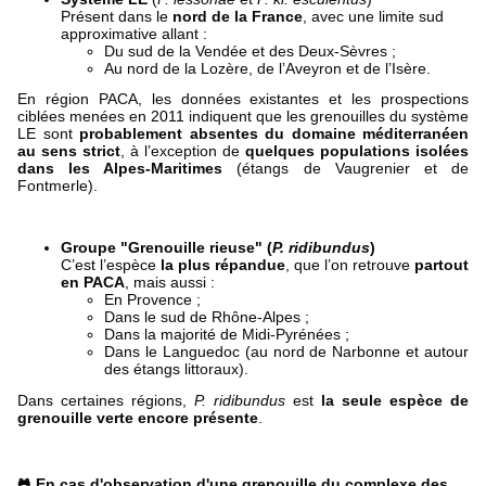
Présent dans le
nord de la France
, avec une limite sud
approximative allant :
Du sud de la Vendée et des Deux-Sèvres ;
Au nord de la Lozère, de l’Aveyron et de l’Isère.
En région PACA, les données existantes et les prospections
ciblées menées en 2011 indiquent que les grenouilles du système
LE sont
probablement absentes du domaine méditerranéen
au sens strict
, à l’exception de
quelques populations isolées
dans les Alpes-Maritimes
(étangs de Vaugrenier et de
Fontmerle).
Groupe "Grenouille rieuse" (
P. ridibundus
)
C’est l’espèce
la plus répandue
, que l’on retrouve
partout
en PACA
, mais aussi :
En Provence ;
Dans le sud de Rhône-Alpes ;
Dans la majorité de Midi-Pyrénées ;
Dans le Languedoc (au nord de Narbonne et autour
des étangs littoraux).
Dans certaines régions,
P. ridibundus
est
la seule espèce de
grenouille verte encore présente
.
En cas d'observation d'une grenouille du
complexe des
🐸