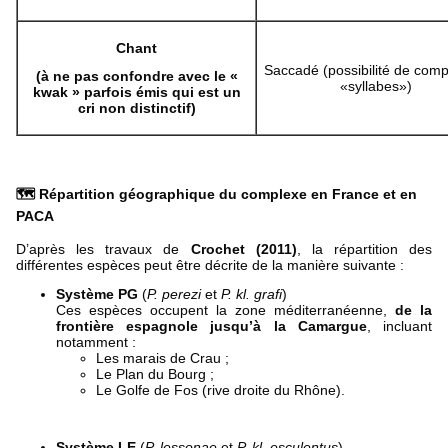
Chant
Saccadé (possibilité de comp
(à ne pas confondre avec le «
«syllabes»)
kwak » parfois émis qui est un
cri non distinctif)
🗺️ Répartition géographique du complexe en France et en
PACA
D’après les travaux de
Crochet (2011)
, la répartition des
différentes espèces peut être décrite de la manière suivante :
Système PG
(
P. perezi
et
P. kl. grafi
)
Ces espèces occupent la zone méditerranéenne,
de la
frontière espagnole jusqu’à la Camargue
, incluant
notamment :
Les marais de Crau ;
Le Plan du Bourg ;
Le Golfe de Fos (rive droite du Rhône).
Système LE
(
P. lessonae
et
P. kl. esculentus
)