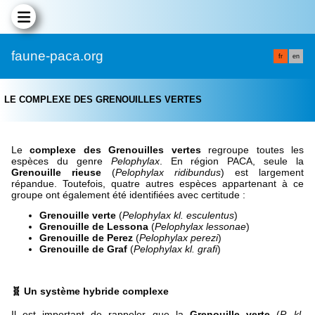
faune-paca.org
fr
en
LE COMPLEXE DES GRENOUILLES VERTES
Le
complexe des Grenouilles vertes
regroupe toutes les
espèces du genre
Pelophylax
. En région PACA, seule la
Grenouille rieuse
(
Pelophylax ridibundus
) est largement
répandue. Toutefois, quatre autres espèces appartenant à ce
groupe ont également été identifiées avec certitude :
Grenouille verte
(
Pelophylax kl. esculentus
)
Grenouille de Lessona
(
Pelophylax lessonae
)
Grenouille de Perez
(
Pelophylax perezi
)
Grenouille de Graf
(
Pelophylax kl. grafi
)
🧬 Un système hybride complexe
Il est important de rappeler que la
Grenouille verte
(
P. kl.