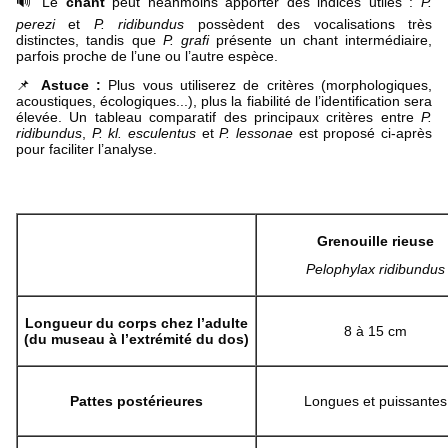
🔊 Le
chant
peut néanmoins apporter des indices utiles :
P.
perezi
et
P. ridibundus
possèdent des vocalisations très
distinctes, tandis que
P. grafi
présente un chant intermédiaire,
parfois proche de l’une ou l’autre espèce.
📌
Astuce :
Plus vous utiliserez de critères (morphologiques,
acoustiques, écologiques...), plus la fiabilité de l’identification sera
élevée. Un tableau comparatif des principaux critères entre
P.
ridibundus
,
P. kl. esculentus
et
P. lessonae
est proposé ci-après
pour faciliter l’analyse.
Grenouille rieuse
Pelophylax ridibundus
Longueur du corps chez l’adulte
8 à 15 cm
(du museau à l’extrémité du dos)
Pattes postérieures
Longues et puissantes