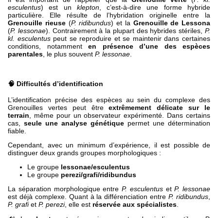
esculentus
) est un
klepton
, c’est-à-dire une forme hybride
particulière. Elle résulte de l’hybridation originelle entre la
Grenouille rieuse
(
P. ridibundus
) et la
Grenouille de Lessona
(
P. lessonae
). Contrairement à la plupart des hybrides stériles,
P.
kl. esculentus
peut se reproduire et se maintenir dans certaines
conditions, notamment
en présence d’une des espèces
parentales
, le plus souvent
P. lessonae
.
🧠 Difficultés d’identification
L’identification précise des espèces au sein du complexe des
Grenouilles vertes peut être
extrêmement délicate sur le
terrain
, même pour un observateur expérimenté. Dans certains
cas,
seule une analyse génétique
permet une détermination
fiable.
Cependant, avec un minimum d’expérience, il est possible de
distinguer deux grands groupes morphologiques :
Le groupe
lessonae/esculentus
Le groupe
perezi/grafi/ridibundus
La séparation morphologique entre
P. esculentus
et
P. lessonae
est déjà complexe. Quant à la différenciation entre
P. ridibundus
,
P. grafi
et
P. perezi
, elle est
réservée aux spécialistes
.