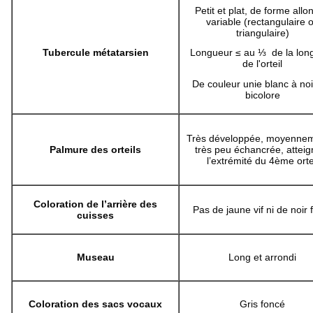
Petit et plat, de forme all
variable (rectangulaire 
triangulaire)
Tubercule métatarsien
Longueur ≤ au ⅓ de la lon
de l'orteil
De couleur unie blanc à noi
bicolore
Très développée, moyennem
Palmure des orteils
très peu échancrée, atteig
l’extrémité du 4ème orte
Coloration de l’arrière des
Pas de jaune vif ni de noir 
cuisses
Museau
Long et arrondi
Coloration des sacs vocaux
Gris foncé