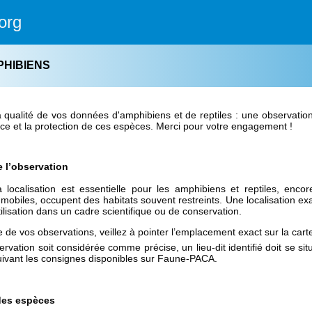
org
PHIBIENS
 qualité de vos données d'amphibiens et de reptiles : une observation
ce et la protection de ces espèces. Merci pour votre engagement !
e l’observation
a localisation est essentielle pour les amphibiens et reptiles, en
biles, occupent des habitats souvent restreints. Une localisation exact
ilisation dans un cadre scientifique ou de conservation.
e de vos observations, veillez à pointer l’emplacement exact sur la cart
rvation soit considérée comme précise, un lieu-dit identifié doit se si
uivant les consignes disponibles sur Faune-PACA.
 des espèces