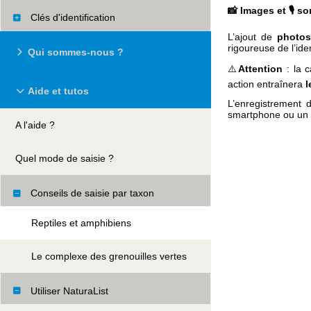
📸 Images et 🎙️ s
Clés d'identification
L’ajout de
photos
rigoureuse de l’iden
Qui sommes-nous ?
⚠️
Attention
: la 
action entraînera
l
Aide et tutos
L’enregistrement
smartphone ou un a
A l'aide ?
Quel mode de saisie ?
Conseils de saisie par taxon
Reptiles et amphibiens
Le complexe des grenouilles vertes
Utiliser NaturaList