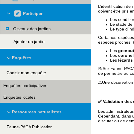
L’identification d
doivent être pris e
Participer
Les conditio
Le stade de 
Oiseaux des jardins
Le type d’ind
Certaines espèces
Ajouter un jardin
espèces proches.
P
Les
grenoui
Les
coronell
Enquêtes
Les
lézards
📝Sur Faune-PACA, 
Choisir mon enquête
de permettre au com
⚠️Une observation 
Enquêtes participatives
Enquêtes locales
✅ Validation des
Les administrateur
Ressources naturalistes
Cependant, dans u
discuter ou de de
Faune-PACA Publication