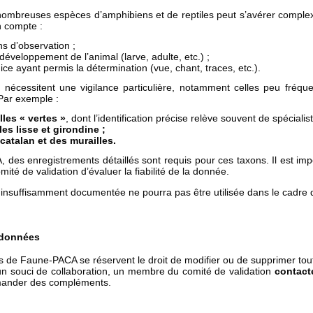
e nombreuses espèces d’amphibiens et de reptiles peut s’avérer comple
n compte :
ns d’observation ;
développement de l’animal (larve, adulte, etc.) ;
ice ayant permis la détermination (vue, chant, traces, etc.).
 nécessitent une vigilance particulière, notamment celles
peu fréque
ar exemple :
lles « vertes »
, dont l’identification précise relève souvent de spécialis
es lisse et girondine ;
 catalan et des murailles.
des enregistrements détaillés sont requis pour ces taxons. Il est impé
ité de validation d’évaluer la fiabilité de la donnée.
insuffisamment documentée ne pourra pas être utilisée dans le cadre d
 données
s de Faune-PACA se réservent le droit de modifier ou de supprimer to
n souci de collaboration, un membre du comité de validation
contact
mander des compléments.