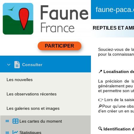
faune-paca.
REPTILES ET AM
Souciez-vous de la
pour la connaissan
Consulter
📍 Localisation d
Les nouvelles
La précision de l
généralement peu mo
et permettre son ut
Les observations récentes
👉 Lors de la saisi
🔎Pour qu'une obse
Les galeries sons et images
d’en créer un en s
Les cartes du moment
🔍 Identification
Statistiques