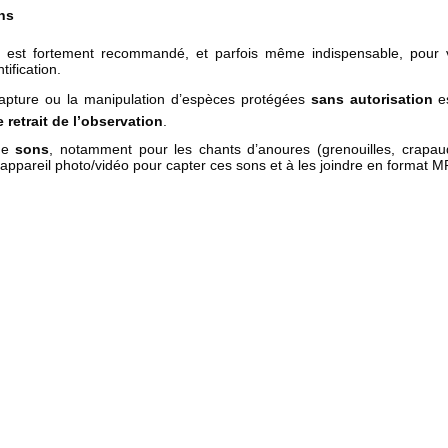
ons
est fortement recommandé, et parfois même indispensable, pour val
tification.
capture ou la manipulation d’espèces protégées
sans autorisation
es
e retrait de l’observation
.
 de
sons
, notamment pour les chants d’anoures (grenouilles, crapauds
ppareil photo/vidéo pour capter ces sons et à les joindre en format MP3