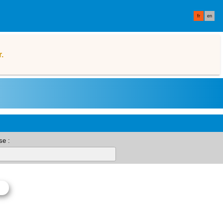
fr
en
.
se :