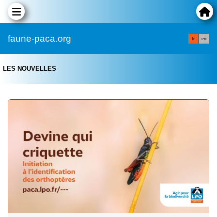
faune-paca.org
fr
en
LES NOUVELLES