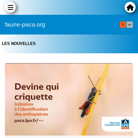
faune-paca.org
fr
en
LES NOUVELLES