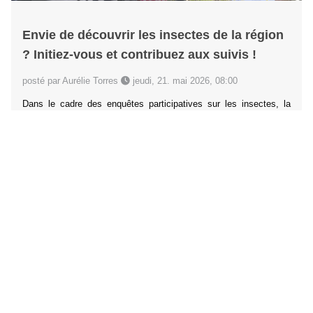
Envie de découvrir les insectes de la région
? Initiez-vous et contribuez aux suivis !
posté par Aurélie Torres
jeudi, 21. mai 2026, 08:00
Dans le cadre des enquêtes participatives sur les insectes, la
LPO PACA vous propose de passer à l’action avec des sorties
d’initiation ouvertes à tous. L’objectif est simple : vous donner les
clés pour observer, reconnaître… et surtout contribuer
concrètement à ces suivis !
Lire la suite
Mentions légales
Contacts
Crédits
Projet porté par la LPO France, en collaboration avec un réseau
d’associations partenaires.