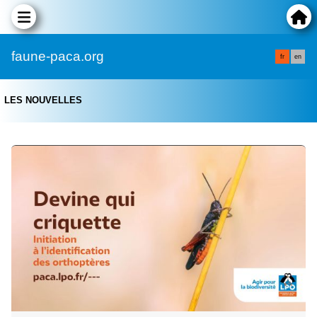
faune-paca.org
fr
en
LES NOUVELLES