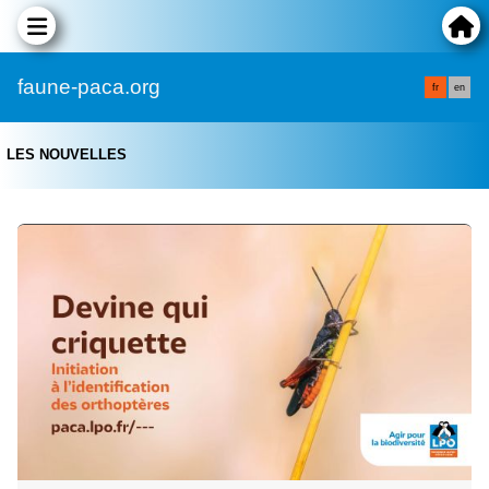
faune-paca.org
fr
en
LES NOUVELLES