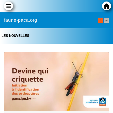
faune-paca.org
fr
en
LES NOUVELLES