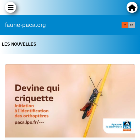
faune-paca.org
fr
en
LES NOUVELLES