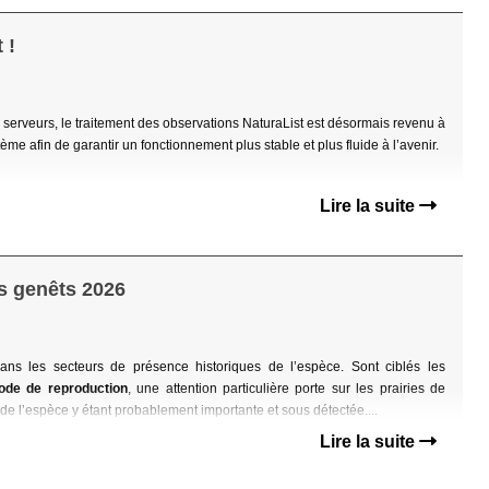
 !
erveurs, le traitement des observations NaturaList est désormais revenu à
e afin de garantir un fonctionnement plus stable et plus fluide à l’avenir.
Lire la suite
s genêts 2026
dans les secteurs de présence
historiques de l’espèce.
Sont ciblés les
ode de reproduction
,
une attention particulière porte sur les prairies de
de l’espèce y étant probablement importante et
sous détectée....
Lire la suite