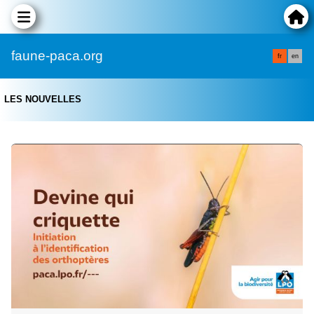
faune-paca.org
fr
en
LES NOUVELLES