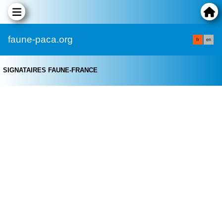
faune-paca.org
fr
en
SIGNATAIRES FAUNE-FRANCE